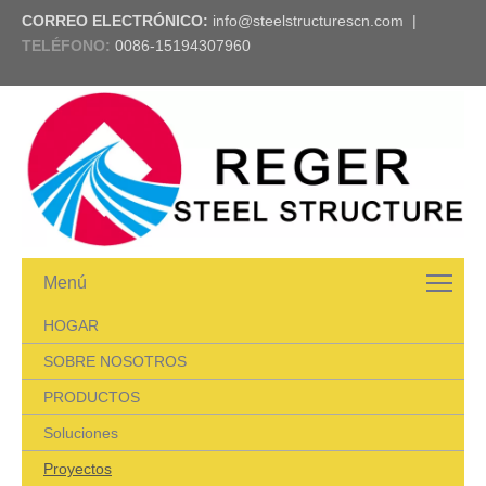
CORREO ELECTRÓNICO:
info@steelstructurescn.com
|
TELÉFONO
:
0086-15194307960
Menú
HOGAR
SOBRE NOSOTROS
PRODUCTOS
Soluciones
Proyectos