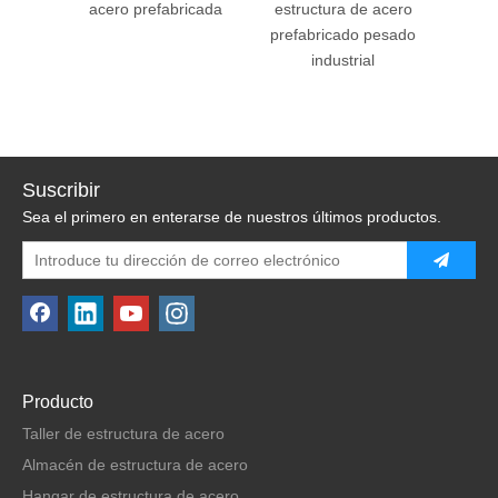
acero prefabricada
estructura de acero
a
prefabricado pesado
industrial
Suscribir
Sea el primero en enterarse de nuestros últimos productos.
Producto
Taller de estructura de acero
Almacén de estructura de acero
Hangar de estructura de acero