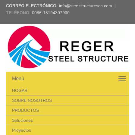
CORREO ELECTRÓNICO:
info@steelstructurescn.com
|
TELÉFONO
:
0086-15194307960
Menú
HOGAR
SOBRE NOSOTROS
PRODUCTOS
Soluciones
Proyectos