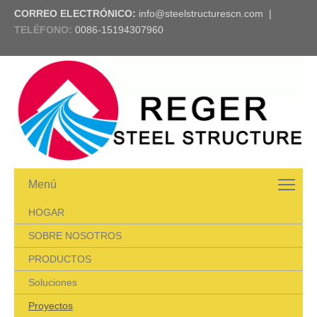
CORREO ELECTRÓNICO:
info@steelstructurescn.com
|
TELÉFONO
:
0086-15194307960
Menú
HOGAR
SOBRE NOSOTROS
PRODUCTOS
Soluciones
Proyectos