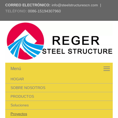
CORREO ELECTRÓNICO:
info@steelstructurescn.com
|
TELÉFONO
:
0086-15194307960
Menú
HOGAR
SOBRE NOSOTROS
PRODUCTOS
Soluciones
Proyectos