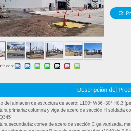
Pr
tir con:
Descripción del Prod
 del almacén de estructura de acero: L100* W36+30* H8.3 (pe
tura primaria: columna y viga de acero de sección H soldada co
 Q345
tura secundaria: correa de acero de sección C galvanizada, ma