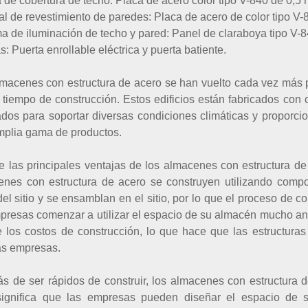
de cobertura de techo: Placa de acero color tipo V-840 de 0,5 
al de revestimiento de paredes: Placa de acero de color tipo V-
a de iluminación de techo y pared: Panel de claraboya tipo V-
s: Puerta enrollable eléctrica y puerta batiente.
macenes con estructura de acero se han vuelto cada vez más po
 tiempo de construcción. Estos edificios están fabricados con
dos para soportar diversas condiciones climáticas y proporc
mplia gama de productos.
 las principales ventajas de los almacenes con estructura de
enes con estructura de acero se construyen utilizando comp
del sitio y se ensamblan en el sitio, por lo que el proceso de co
presas comenzar a utilizar el espacio de su almacén mucho ant
 los costos de construcción, lo que hace que las estructur
s empresas.
 de ser rápidos de construir, los almacenes con estructura 
significa que las empresas pueden diseñar el espacio de 