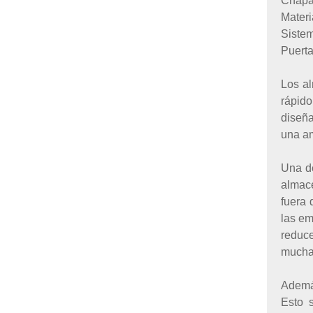
Chapa 
Materi
Sistem
Puerta
Los al
rápido
diseña
una a
Una de
almac
fuera 
las em
reduce
mucha
Además
Esto 