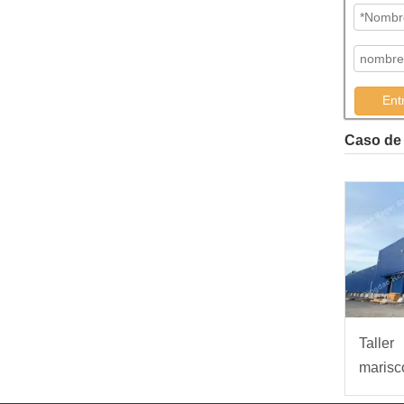
Ent
Caso de 
Talle
marisc