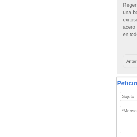
Reger 
una b
exitos
acero 
en tod
Anter
Petici