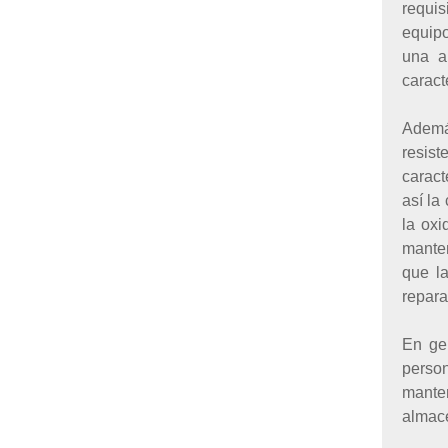
requis
equipo
una a
caract
Además
resis
caract
así la
la oxi
manten
que l
repara
En ge
person
manten
almac