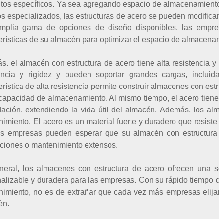
itos específicos. Ya sea agregando espacio de almacenamiento 
s especializados, las estructuras de acero se pueden modifica
mplia gama de opciones de diseño disponibles, las empres
erísticas de su almacén para optimizar el espacio de almacenamie
, el almacén con estructura de acero tiene alta resistencia y 
tencia y rigidez y pueden soportar grandes cargas, incluid
erística de alta resistencia permite construir almacenes con e
 capacidad de almacenamiento. Al mismo tiempo, el acero tiene 
dación, extendiendo la vida útil del almacén. Además, los a
imiento. El acero es un material fuerte y duradero que resiste a
as empresas pueden esperar que su almacén con estructura
ciones o mantenimiento extensos.
neral, los almacenes con estructura de acero ofrecen una so
alizable y duradera para las empresas. Con su rápido tiempo de
imiento, no es de extrañar que cada vez más empresas elija
én.